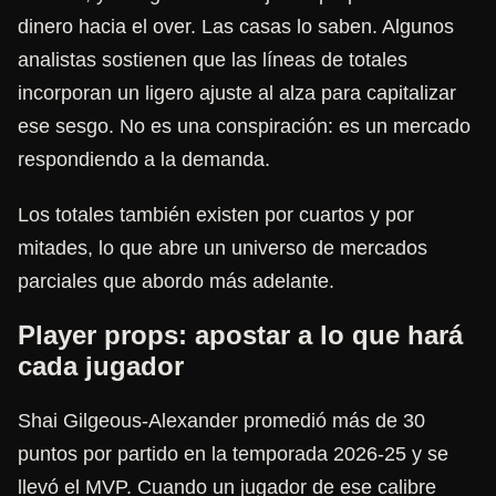
dinero hacia el over. Las casas lo saben. Algunos
analistas sostienen que las líneas de totales
incorporan un ligero ajuste al alza para capitalizar
ese sesgo. No es una conspiración: es un mercado
respondiendo a la demanda.
Los totales también existen por cuartos y por
mitades, lo que abre un universo de mercados
parciales que abordo más adelante.
Player props: apostar a lo que hará
cada jugador
Shai Gilgeous-Alexander promedió más de 30
puntos por partido en la temporada 2026-25 y se
llevó el MVP. Cuando un jugador de ese calibre