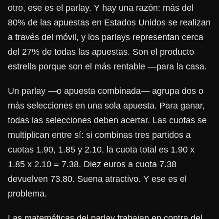
otro, ese es el parlay. Y hay una razón: más del
80% de las apuestas en Estados Unidos se realizan
a través del móvil, y los parlays representan cerca
del 27% de todas las apuestas. Son el producto
estrella porque son el más rentable —para la casa.
Un parlay —o apuesta combinada— agrupa dos o
más selecciones en una sola apuesta. Para ganar,
todas las selecciones deben acertar. Las cuotas se
multiplican entre sí: si combinas tres partidos a
cuotas 1.90, 1.85 y 2.10, la cuota total es 1.90 x
1.85 x 2.10 = 7.38. Diez euros a cuota 7.38
devuelven 73.80. Suena atractivo. Y ese es el
problema.
Las matemáticas del parlay trabajan en contra del