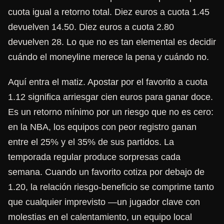
cuota igual a retorno total. Diez euros a cuota 1.45
devuelven 14.50. Diez euros a cuota 2.80
devuelven 28. Lo que no es tan elemental es decidir
cuándo el moneyline merece la pena y cuándo no.
Aquí entra el matiz. Apostar por el favorito a cuota
1.12 significa arriesgar cien euros para ganar doce.
Es un retorno mínimo por un riesgo que no es cero:
en la NBA, los equipos con peor registro ganan
entre el 25% y el 35% de sus partidos. La
temporada regular produce sorpresas cada
semana. Cuando un favorito cotiza por debajo de
1.20, la relación riesgo-beneficio se comprime tanto
que cualquier imprevisto —un jugador clave con
molestias en el calentamiento, un equipo local