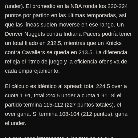
(under). El promedio en la NBA ronda los 220-224
puntos por partido en las últimas temporadas, así
que las líneas suelen moverse en ese rango. Un
Denver Nuggets contra Indiana Pacers podría tener
un total fijado en 232.5, mientras que un Knicks
contra Cavaliers se queda en 213.5. La diferencia
refleja el ritmo de juego y la eficiencia ofensiva de
cada emparejamiento.
El cálculo es idéntico al spread: total 224.5 over a
cuota 1.91, total 224.5 under a cuota 1.91. Si el
partido termina 115-112 (227 puntos totales), el
over gana. Si termina 108-104 (212 puntos), gana
el under.