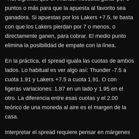
puntos o más para que la apuesta al favorito sea
ganadora. Si apuestas por los Lakers +7.5, te basta
con que los Lakers pierdan por 7 o menos, o
directamente ganen, para cobrar. El medio punto
elimina la posibilidad de empate con la línea.
En la práctica, el spread iguala las cuotas de ambos
lados. Lo habitual es ver algo así: Thunder -7.5 a
cuota 1.91 y Lakers +7.5 a cuota 1.91. O con
ligeras variaciones: 1.87 en un lado y 1.95 en el
otro. La diferencia entre esas cuotas y el 2.00
teórico de una moneda al aire es el margen de la
casa.
Interpretar el spread requiere pensar en márgenes