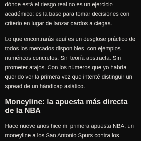
dónde está el riesgo real no es un ejercicio
académico: es la base para tomar decisiones con
criterio en lugar de lanzar dardos a ciegas.
Lo que encontrarás aquí es un desglose práctico de
todos los mercados disponibles, con ejemplos
numéricos concretos. Sin teoría abstracta. Sin
prometer atajos. Con los números que yo habría
querido ver la primera vez que intenté distinguir un
spread de un hándicap asiático.
Moneyline: la apuesta más directa
de la NBA
Hace nueve años hice mi primera apuesta NBA: un
moneyline a los San Antonio Spurs contra los