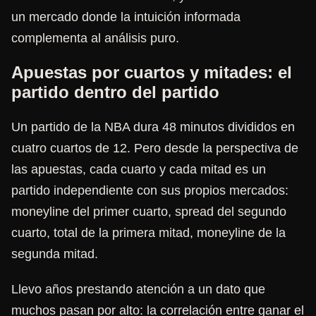
un mercado donde la intuición informada
complementa al análisis puro.
Apuestas por cuartos y mitades: el
partido dentro del partido
Un partido de la NBA dura 48 minutos divididos en
cuatro cuartos de 12. Pero desde la perspectiva de
las apuestas, cada cuarto y cada mitad es un
partido independiente con sus propios mercados:
moneyline del primer cuarto, spread del segundo
cuarto, total de la primera mitad, moneyline de la
segunda mitad.
Llevo años prestando atención a un dato que
muchos pasan por alto: la correlación entre ganar el