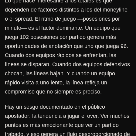
Lo que hace interesante a los totales es que
dependen de factores distintos a los del moneyline
o el spread. El ritmo de juego —posesiones por
minuto— es el factor dominante. Un equipo que
juega 102 posesiones por partido genera más
oportunidades de anotación que uno que juega 96.
Cuando dos equipos rápidos se enfrentan, las
líneas se disparan. Cuando dos equipos defensivos
chocan, las líneas bajan. Y cuando un equipo
rápido visita a uno lento, la línea refleja un
compromiso que no siempre es preciso.
Hay un sesgo documentado en el público
apostador: la tendencia a jugar el over. Ver muchos
puntos es más emocionante que ver un partido
trabado, y eso genera un flujo desproporcionado de