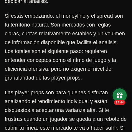
dedicar al análisis.
Si estás empezando, el moneyline y el spread son
tu territorio natural. Son mercados con reglas
claras, cuotas relativamente estables y un volumen
de información disponible que facilita el análisis.
Los totales son el siguiente paso: requieren
entender conceptos como el ritmo de juego y la
eficiencia ofensiva, pero no exigen el nivel de
granularidad de las player props.
Las player props son para quienes disfrutan
analizando el rendimiento individual y están
14:43
dispuestos a aceptar una varianza alta. Si te
frustras cuando un jugador se queda a un rebote de
cubrir tu línea, este mercado te va a hacer sufrir. Si