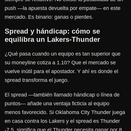
push —la apuesta devuelta por empate— en este
mercado. Es binario: ganas o pierdes.
Spread y hándicap: cómo se
equilibra un Lakers-Thunder
¿Qué pasa cuando un equipo es tan superior que
su moneyline cotiza a 1.10? Que el mercado se
vuelve inútil para el apostador. Y ahí es donde el
spread transforma el juego.
El spread —también llamado hándicap o línea de
puntos— añade una ventaja ficticia al equipo
menos favorecido. Si Oklahoma City Thunder juega
en casa contra los Lakers y el spread es Thunder
-7.5, significa que el Thunder necesita ganar por 8