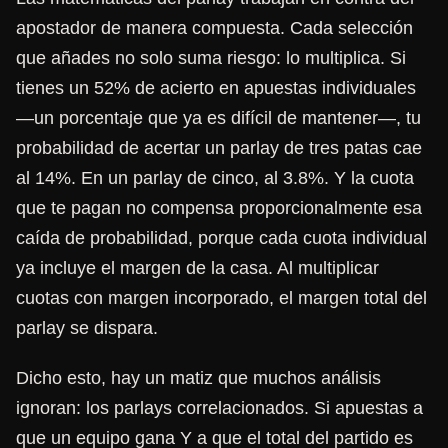
apostador de manera compuesta. Cada selección
que añades no solo suma riesgo: lo multiplica. Si
tienes un 52% de acierto en apuestas individuales
—un porcentaje que ya es difícil de mantener—, tu
probabilidad de acertar un parlay de tres patas cae
al 14%. En un parlay de cinco, al 3.8%. Y la cuota
que te pagan no compensa proporcionalmente esa
caída de probabilidad, porque cada cuota individual
ya incluye el margen de la casa. Al multiplicar
cuotas con margen incorporado, el margen total del
parlay se dispara.
Dicho esto, hay un matiz que muchos análisis
ignoran: los parlays correlacionados. Si apuestas a
que un equipo gana Y a que el total del partido es