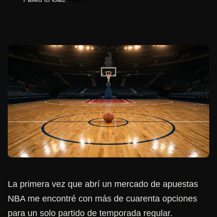
La primera vez que abrí un mercado de apuestas
NBA me encontré con más de cuarenta opciones
para un solo partido de temporada regular.