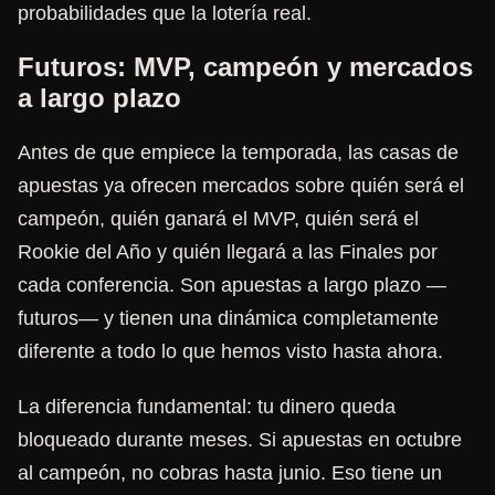
probabilidades que la lotería real.
Futuros: MVP, campeón y mercados
a largo plazo
Antes de que empiece la temporada, las casas de
apuestas ya ofrecen mercados sobre quién será el
campeón, quién ganará el MVP, quién será el
Rookie del Año y quién llegará a las Finales por
cada conferencia. Son apuestas a largo plazo —
futuros— y tienen una dinámica completamente
diferente a todo lo que hemos visto hasta ahora.
La diferencia fundamental: tu dinero queda
bloqueado durante meses. Si apuestas en octubre
al campeón, no cobras hasta junio. Eso tiene un