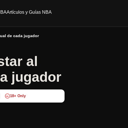
NBA
Artículos y Guías NBA
dual de cada jugador
tar al
da jugador
18+ Only
18+