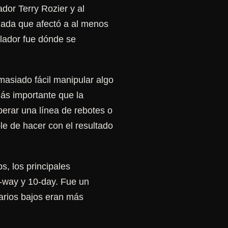
dor Terry Rozier y al
iada que afectó a al menos
elador fue dónde se
masiado fácil manipular algo
ás importante que la
erar una línea de rebotes o
le de hacer con el resultado
, los principales
-way y 10-day. Fue un
larios bajos eran más