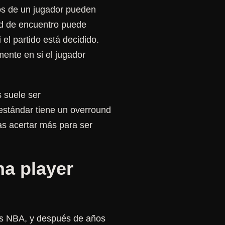
utos de un jugador pueden
tad de encuentro puede
 el partido está decidido.
ente en si el jugador
 suele ser
 estándar tiene un overround
as acertar más para ser
na player
ops NBA, y después de años