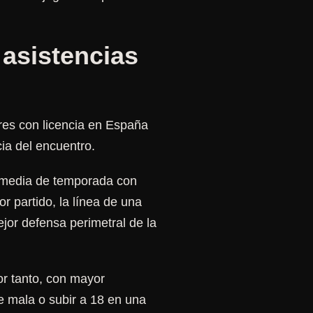
 asistencias
es con licencia en España
cia del encuentro.
su media de temporada con
r partido, la línea de una
jor defensa perimetral de la
or tanto, con mayor
e mala o subir a 18 en una