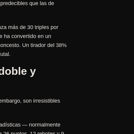
predecibles que las de
nza más de 30 triples por
e ha convertido en un
aloncesto. Un tirador del 38%
utal.
doble y
embargo, son irresistibles
stadísticas — normalmente
a 26 puntos, 12 rebotes y 9