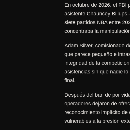
En octubre de 2026, el FBI 
asistente Chauncey Billups 
siete partidos NBA entre 202
concentraba la manipulación
Adam Silver, comisionado de
que parece pequeño e intra
integridad de la competició
asistencias sin que nadie lo
final.
Después del ban de por vida
operadores dejaron de ofre
reconocimiento implícito de 
vulnerables a la presión ext