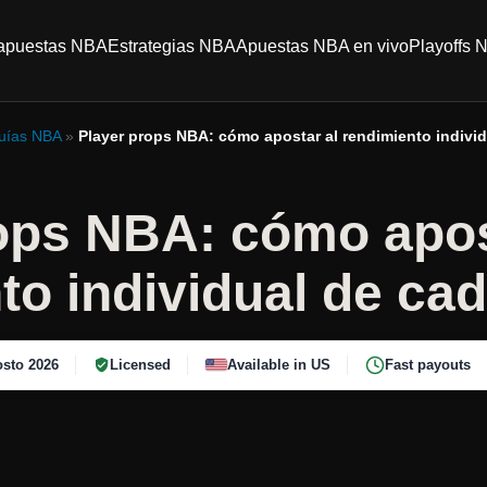
apuestas NBA
Estrategias NBA
Apuestas NBA en vivo
Playoffs 
Guías NBA
»
Player props NBA: cómo apostar al rendimiento indivi
ops NBA: cómo apos
to individual de ca
sto 2026
Licensed
Available in US
Fast payouts